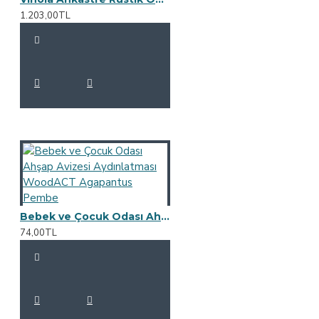
1.203,00TL
Bebek ve Çocuk Odası Ahşap Avizesi Aydınlatması WoodACT Agapantus Pembe
74,00TL