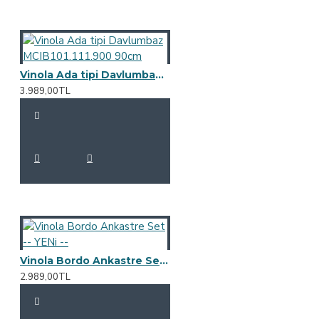
Vinola Ada tipi Davlumbaz MCIB101.111.900 90cm
3.989,00TL
Vinola Bordo Ankastre Set -- YENi --
2.989,00TL