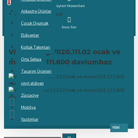
0
Müşteri Hizmetleri
Ankastre Ürünler
Alışveriş sepetiniz boş!
Çocuk Oyuncak
Soru Sor
Eldivenler
Koltuk Takımları
Vinola mog.7020.111.02 ocak ve
Orta Sehpa
mcww103.111.600 davlumbaz
Tasarım Ürünleri
vinyl eldiven
Züccaciye
Mobilya
Yazılımlar
YENI