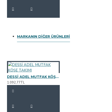
MARKANIN DIĞER ÜRÜNLERI
DESSİ ADEL MUTFAK KÖŞE TAKIMI
1.092,77TL