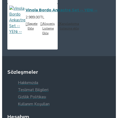
Vinola Bordo Ankastre Set -- YENi --
2.989,00TL
Sepete
Alışveriş
Karşılaştırma
Ekle
Listeme
listesine ekle
Ekle
Sözleşmeler
Hakkımızda
Teslimat Bilgileri
Gizlilik Politikası
Kullanım Koşulları
Hesabım