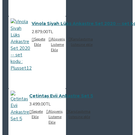
Vinola Siyah Lüks Ankastre Set 2020 -- set k
2.879,00TL
Sepete
Alışveriş
Karşılaştırma
Ekle
Listeme
listesine ekle
Ekle
Çetintaş Evii Ankastre Set 5
3.499,00TL
Sepete
Alışveriş
Karşılaştırma
Ekle
Listeme
listesine ekle
Ekle