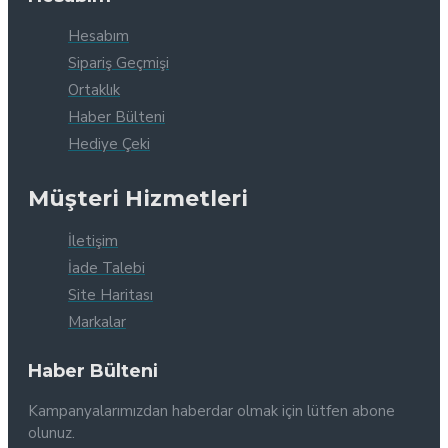
Hesabım
Sipariş Geçmişi
Ortaklık
Haber Bülteni
Hediye Çeki
Müşteri Hizmetleri
İletişim
İade Talebi
Site Haritası
Markalar
Haber Bülteni
Kampanyalarımızdan haberdar olmak için lütfen abone
olunuz.