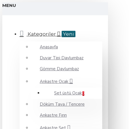
MENU
Kategoriler
Yeni
Anasayfa
Duvar Tipi Davlumbaz
Gömme Davlumbaz
Ankastre Ocak
Set üstü Ocak
0
Döküm Tava / Tencere
Ankastre Fırın
Ankastre Set