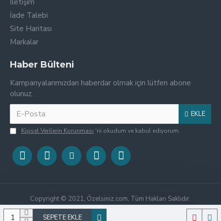
İletişim
İade Talebi
Site Haritası
Markalar
Haber Bülteni
Kampanyalarımızdan haberdar olmak için lütfen abone
olunuz.
EKLE
Kişisel Verilerin Korunması
'ni okudum ve kabul ediyorum.
Copyright © 2021, Özelsiniz.com, Tüm Hakları Saklıdır.
SEPETE EKLE