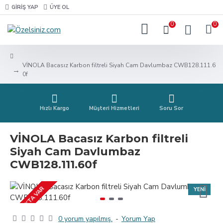
GIRIŞ YAP
ÜYE OL
0
0
VİNOLA Bacasız Karbon filtreli Siyah Cam Davlumbaz CWB128.111.6
0f
Hızlı Kargo
Müşteri Hizmetleri
Soru Sor
VİNOLA Bacasız Karbon filtreli
Siyah Cam Davlumbaz
CWB128.111.60f
STOKTA VAR
YENI
0 yorum yapılmış.
-
Yorum Yap