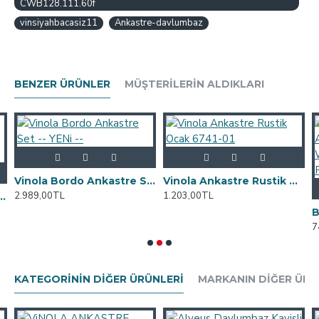
Havanın Geri Tepmesini Engelleyen Sistem: Mevcut
CWB128.111.60f
Renk : Siyah
vinsiyahbacasiz11
Ankastre-davlumbaz
BENZER ÜRÜNLER
MÜŞTERILERIN ALDIKLARI
Vinola Bordo Ankastre Set -- YENi --
Vinola Ankastre Rustik Ocak 6741-01
2.989,00TL
1.203,00TL
 Ankastre Mikrodalga Fırın (Çerçevesi Dahildir.)
7
KATEGORININ DIĞER ÜRÜNLERI
MARKANIN DIĞER ÜRÜ