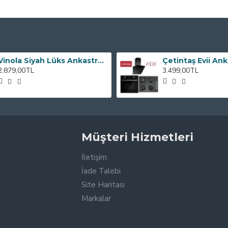
Vinola Siyah Lüks Ankastre Set 2020 -- set kodu : Plusset12
Çetintaş Evii Ank
2.879,00TL
3.499,00TL
Müşteri Hizmetleri
İletişim
İade Talebi
Site Haritası
Markalar