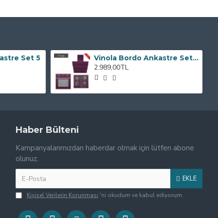
astre Set 5
Vinola Bordo Ankastre Set -- YENi --
2.989,00TL
Haber Bülteni
Kampanyalarımızdan haberdar olmak için lütfen abone
olunuz.
EKLE
Kişisel Verilerin Korunması
'ni okudum ve kabul ediyorum.