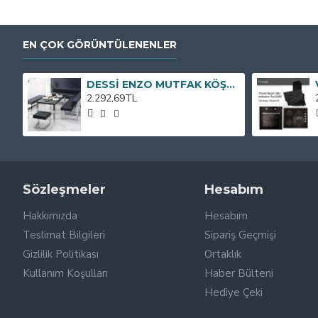
EN ÇOK GÖRÜNTÜLENENLER
DESSİ ENZO MUTFAK KÖŞE TAKIMI
2.292,69TL
Sözleşmeler
Hesabım
Hakkımızda
Hesabım
Teslimat Bilgileri
Sipariş Geçmişi
Gizlilik Politikası
Ortaklık
Kullanım Koşulları
Haber Bülteni
Hediye Çeki